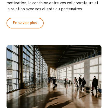
motivation, la cohésion entre vos collaborateurs et
la relation avec vos clients ou partenaires.
E
n
s
a
v
o
i
r
p
l
u
s