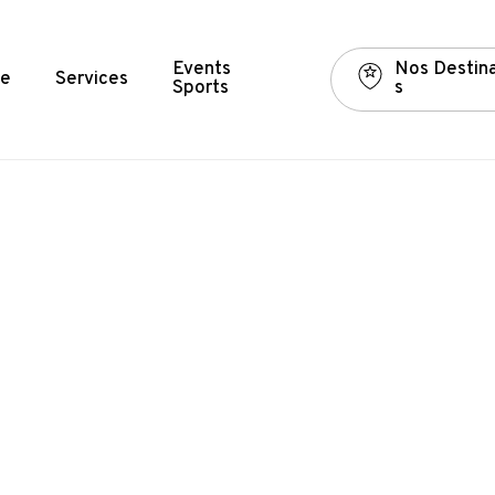
Events
N
o
s
D
e
s
t
i
n
e
Services
Sports
s