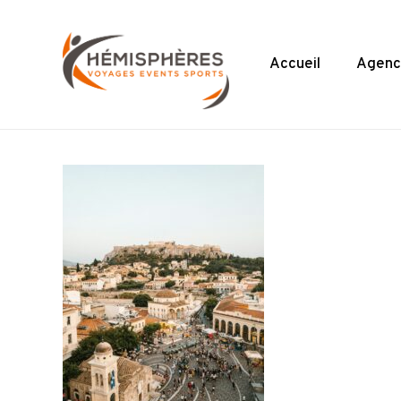
Skip
to
main
Accueil
Agenc
content