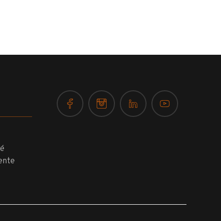
té
ente