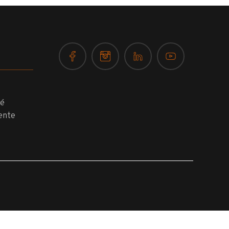
té
ente