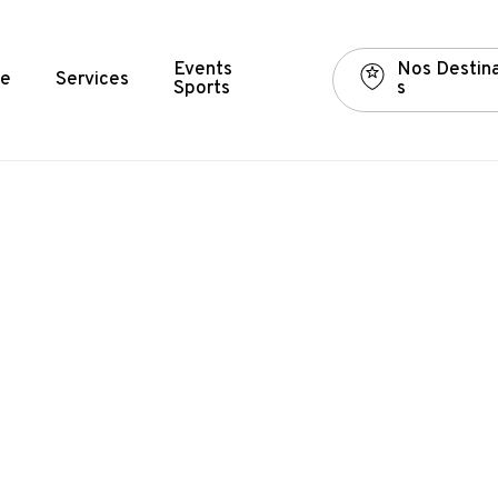
Events
N
o
s
D
e
s
t
i
n
e
Services
Sports
s