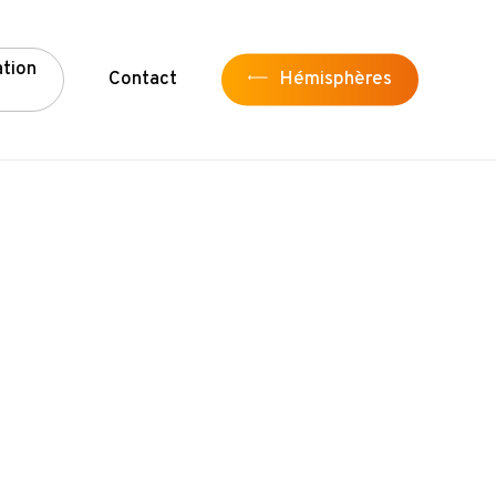
a
t
i
o
n
Contact
Hémisphères