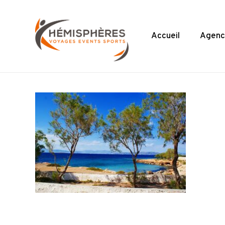
Skip
to
main
Accueil
Agenc
content