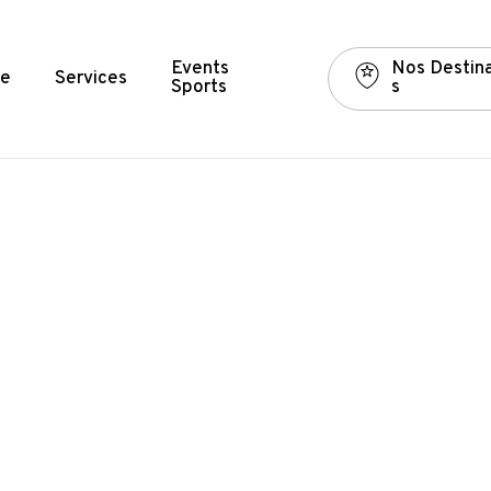
Events
N
o
s
D
e
s
t
i
n
e
Services
Sports
s