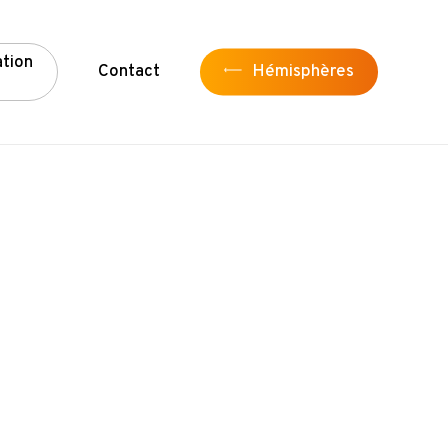
a
t
i
o
n
Contact
Hémisphères