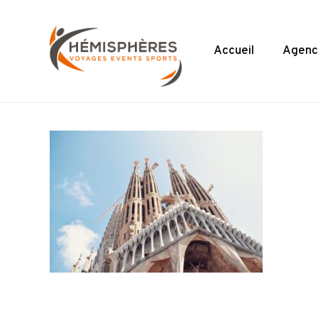
Skip
to
main
Accueil
Agenc
content