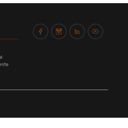
té
ente