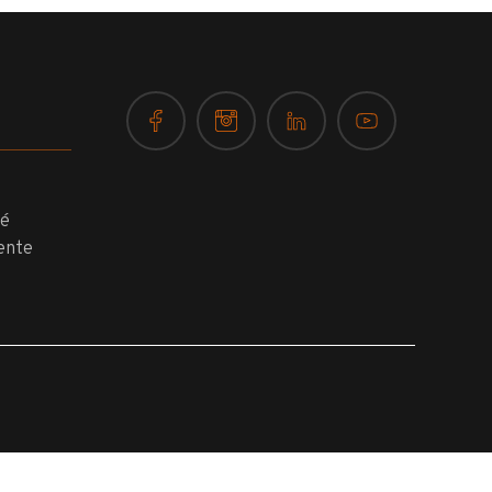
té
ente