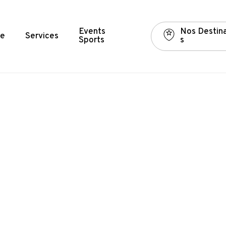
Events
N
o
s
D
e
s
t
i
n
e
Services
Sports
s