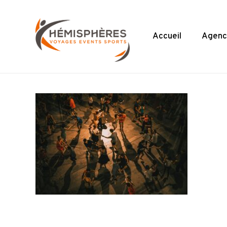
Skip
to
main
Accueil
Agenc
content