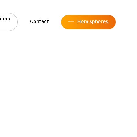
a
t
i
o
n
Contact
Hémisphères