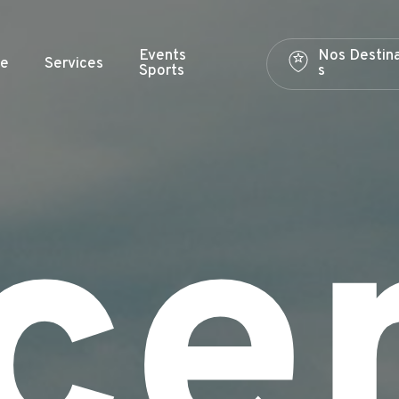
Events
N
o
s
D
e
s
t
i
n
e
Services
Sports
s
ce