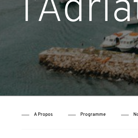
l’Adri
A Propos
Programme
No