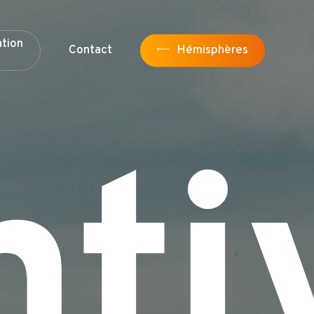
a
t
i
o
n
Contact
Hémisphères
nti