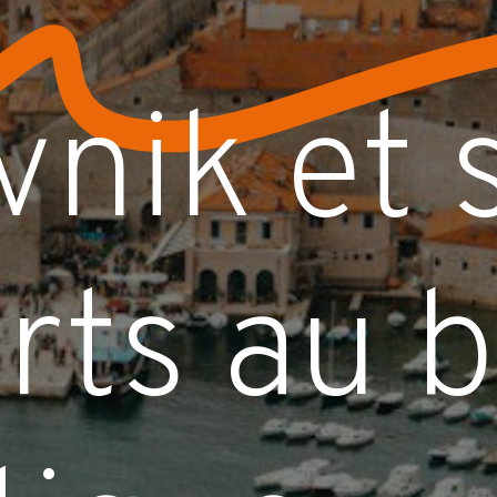
vnik
et
rts
au
b