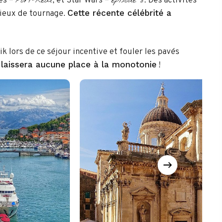
Port-Réal
épisode 8
nes –
, et Star Wars –
. Des activités
Cette récente célébrité a
lieux de tournage.
 lors de ce séjour incentive et fouler les pavés
 laissera aucune place à la monotonie
!