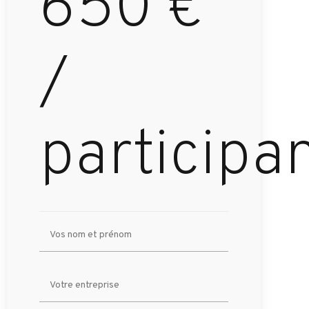
650
€
/
participa