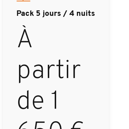
Pack
5
jours
/
4
nuits
À
partir
de
1