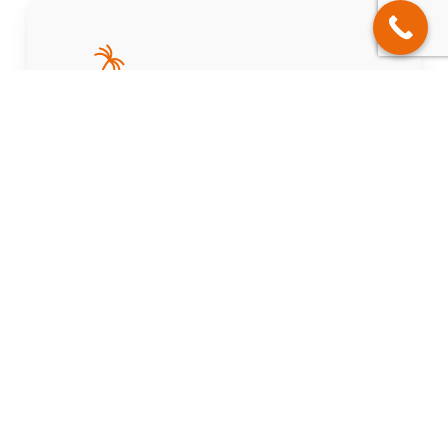
Pack
2
jour
/
1
nuit
À