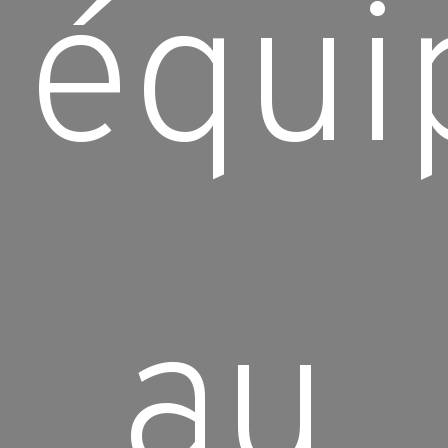
équi
au