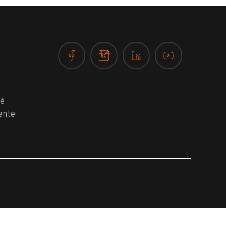
té
ente