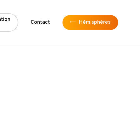
a
t
i
o
n
Contact
Hémisphères