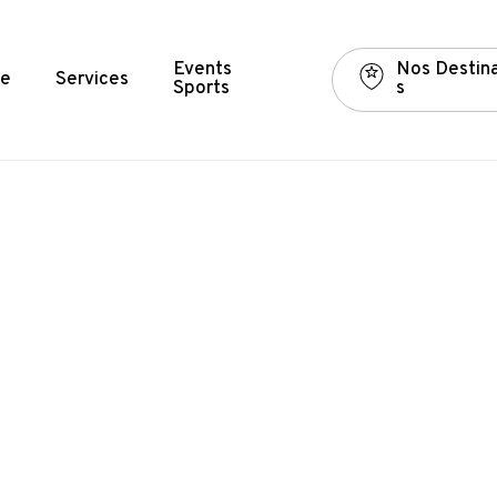
Events
N
o
s
D
e
s
t
i
n
e
Services
Sports
s