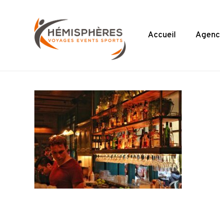
Skip
to
main
Accueil
Agenc
content