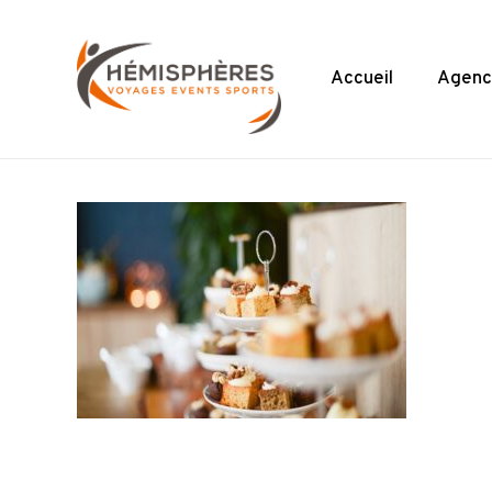
Skip
to
main
Accueil
Agenc
content