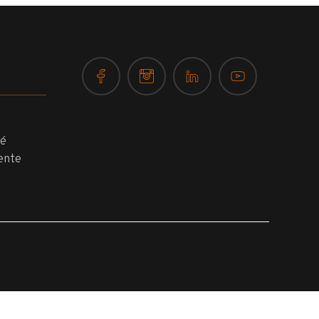
té
ente