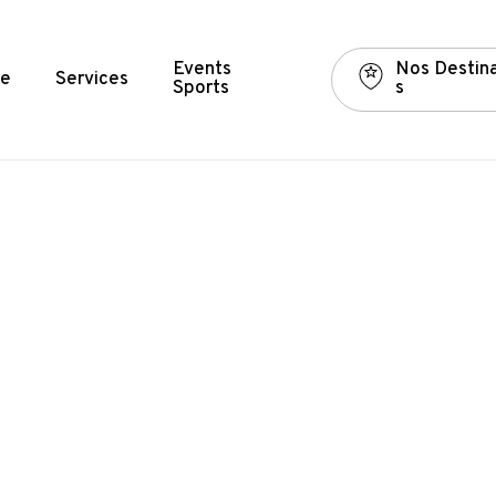
Events
N
o
s
D
e
s
t
i
n
e
Services
Sports
s