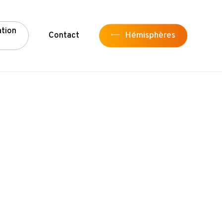
a
t
i
o
n
Contact
Hémisphères