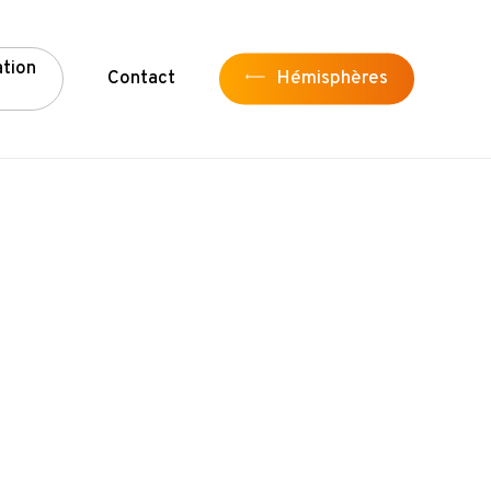
a
t
i
o
n
Contact
Hémisphères