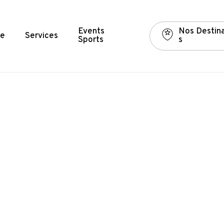
Events
N
o
s
D
e
s
t
i
n
e
Services
Sports
s