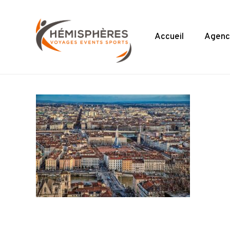
Skip
to
main
Accueil
Agenc
content