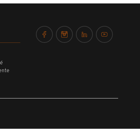
té
ente